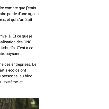
re compte que j’étais 
ire partie d’une agence 
, et qui s’arrêtait 
vé là. Et ce que je 
nalisation des ONG, 
 Ushuaïa. C’est à ce 
nte, paysanne.
me des entreprises. Le 
rtis écolos ont 
u personnel au bloc 
u système, et 