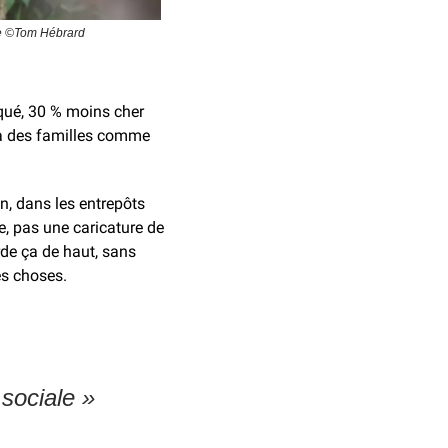
ère ©Tom Hébrard
qué, 30 % moins cher 
à des familles comme 
n, dans les entrepôts 
ie, pas une caricature de 
de ça de haut, sans 
es choses.
 sociale »