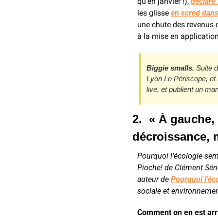
qu’en janvier !), 
déclare 
les glisse 
en scred dans
une chute des revenus d
à la mise en application
Biggie smalls.
 Suite 
Lyon Le Périscope, et 
live, et publient un mani
2.  « À gauche,
décroissance, m
Pourquoi l’écologie sem
Pioche! de Clément Sén
auteur de 
Pourquoi l’éc
sociale et environnement
Comment on en est arri