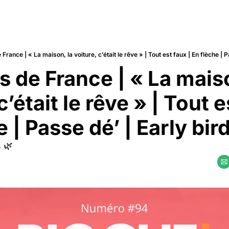
 France | « La maison, la voiture, c’était le rêve » | Tout est faux | En flèche | P
s de France | « La maiso
’était le rêve » | Tout e
e | Passe dé’ | Early bird
 🌿 