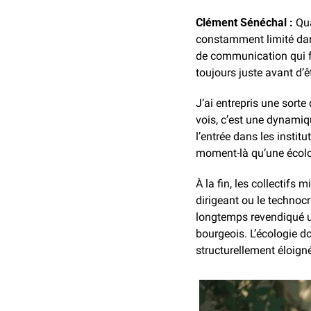
Clément Sénéchal :
 Qu
constamment limité dans
de communication qui fai
toujours juste avant d’êt
J’ai entrepris une sorte
vois, c’est une dynamiqu
l’entrée dans les instit
moment-là qu’une écolog
À la fin, les collectifs
dirigeant ou le technoc
longtemps revendiqué un 
bourgeois. L’écologie do
structurellement éloign