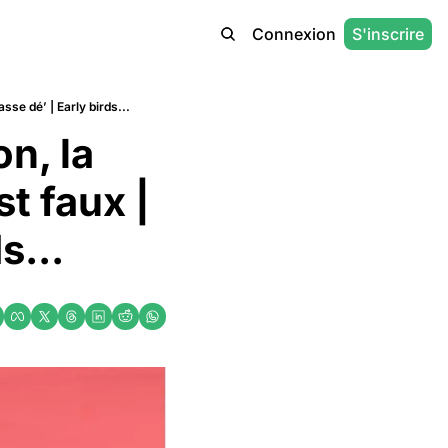
Connexion
S'inscrire
asse dé’ | Early birds...
n, la 
st faux | 
s... 