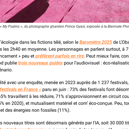
e « My Psalms », du photographe ghanéen Prince Gyasi, exposée à la Biennale Phot
l’écologie dans les fictions télé, selon le 
Baromètre 2025
 de L’Obs
s les 2h40 en moyenne. Les personnages en parlent surtout, à 
incarnent » peu et 
préfèrent parfois en rire
. Peut mieux faire, con
d publie 
trois nouveaux guides
 pour l’audiovisuel : éco-réalisatio
énario.
té avec une enquête, menée en 2023 auprès de 1 237 festivals, qu
festivals en France »
 paru en juin : 73% des festivals font désorm
5% travaillent à les réduire, 71% s’approvisionnent en circuit co
5% en 2020), et mutualisent matériel et com’ éco-conçue. Peu, to
t des énergies non fossiles (11%).
s nouveaux titres sont désormais générés par l'IA, soit 30 000 titr