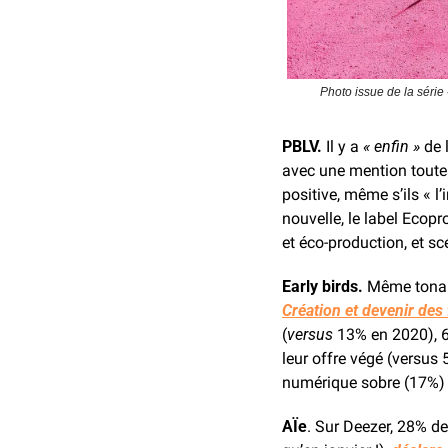
Photo issue de la séri
PBLV.
 Il y a 
« enfin »
 de 
avec une mention toute
positive, même s’ils « l’
nouvelle, 
le label 
Ecopro
et éco-production, et sc
Early birds. 
Même tonali
Création et devenir des 
(
versus
 13% en 2020), 6
leur offre végé (versus 
numérique sobre (17%) e
AÏe
. Sur Deezer, 28% de