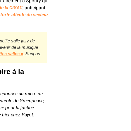
trairement à Spotify qui 
de la CISAC
, anticipant 
 forte attente du secteur
 petite salle jazz de 
venir de la musique 
ites salles »
. Support.
re à la 
Réponses au micro de 
-parole de Greenpeace, 
ue pour la justice 
é hier chez Payot. 