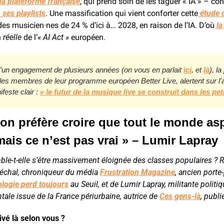
la plateforme française
, qui prend soin de les taguer « IA » – con
 ses playlists
. Une massification
qui vient conforter cette
 étude 
es musicien·nes de 24 % d’ici à… 2028, en raison de l’IA. D’où 
la
 
réelle
 de l’
« AI Act »
 européen.
d’un engagement de plusieurs années (on vous en parlait 
ici
, et 
là
), la
les membres de leur programme européen Better Live, alertent sur l'a
feste clair : 
« le futur de la musique live se construit dans les pet
 on préfère croire que tout le monde aspi
ais ce n’est pas vrai » – Lumir Lapray
ble-t-elle s’être massivement éloignée des classes populaires ? 
échal, chroniqueur du média 
Frustration Magazine
, ancien porte
ologie perd toujours
 au Seuil, et de Lumir Lapray, militante politiq
ale issue de la France périurbaine, autrice de 
Ces gens-là
, publi
vé là selon vous ?