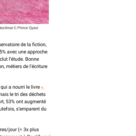
oclimat © Prince Gyasi 
ervatoire de la fiction, 
75% avec une approche 
clut l’étude. Bonne 
n, métiers de l'écriture 
i a nourri le livre 
« 
ais le tri des déchets 
urt, 53% ont augmenté 
utefois, s’emparent du 
es/jour (= 3x plus 