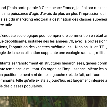
and j’étais porte-parole à Greenpeace France, j’ai fini par me rend
 ma puissance d’agir. J’avais de plus en plus l’impression de fa
sait du marketing électoral à destination des classes supérieures
re utile.
 d’enquête sociologique pour comprendre comment on en était arri
e dépolitisante, installée dès les années 70, avec la profession
utions, l’apparition des vedettes médiatiques… Nicolas Hulot, TF1,
ie de la sensibilisation supplante une écologie radicale, milita
 militants se transforment en structures hiérarchisées, gérées com
rate remplace le militant. On organise l’impuissance. Même les pa
positionnement « ni droite ni gauche » et, de fait, ont fourni d
minante, telle qu’elle existe aujourd’hui, est largement intégrée a
ée des classes populaires.